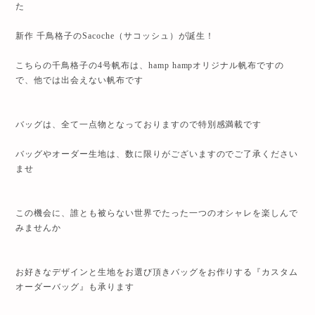
た
新作 千鳥格子のSacoche（サコッシュ）が誕生！
こちらの千鳥格子の4号帆布は、hamp hampオリジナル帆布ですの
で、他では出会えない帆布です
バッグは、全て一点物となっておりますので特別感満載です
バッグやオーダー生地は、数に限りがございますのでご了承ください
ませ
この機会に、誰とも被らない世界でたった一つのオシャレを楽しんで
みませんか
お好きなデザインと生地をお選び頂きバッグをお作りする『カスタム
オーダーバッグ』も承ります