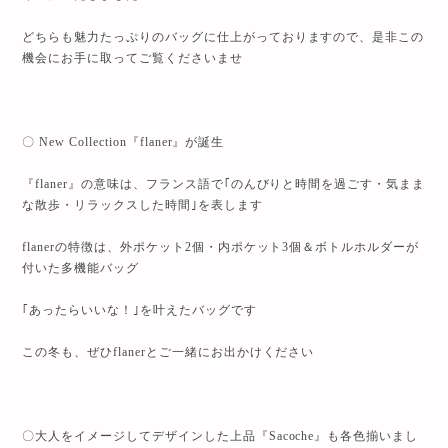
どちらも魅力たっぷりのバッグに仕上がっておりますので、是非この
機会にお手に取ってご覧くださいませ
〇 New Collection『flaner』が誕生
『flaner』の意味は、フランス語で｢のんびりと時間を過ごす・気まま
な散歩・リラックスした時間｣を表します
flanerの特徴は、外ポケット2個・内ポケット3個＆ボトルホルダーが
付いた多機能バッグ
｢あったらいいな！｣を叶えたバッグです
この冬も、ぜひflanerとご一緒にお出かけください
〇大人をイメージしてデザインした上品『Sacoche』も各色揃いまし